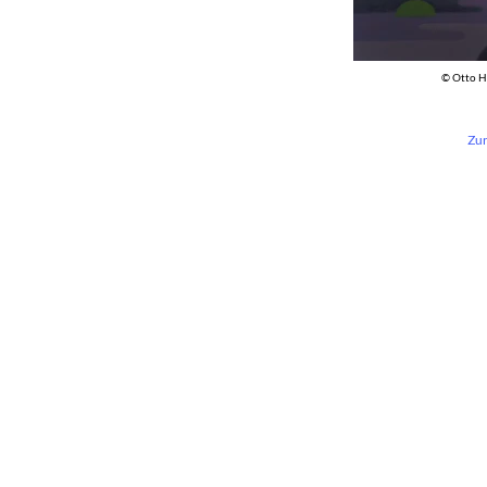
© Otto H
Zur