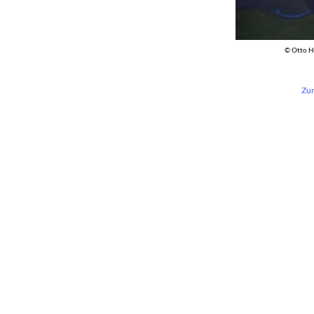
© Otto H
Zur