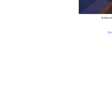
© Otto H
Zur