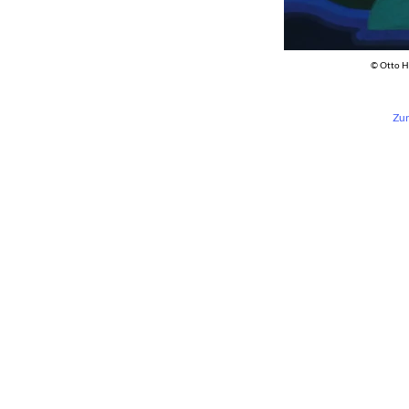
© Otto H
Zur