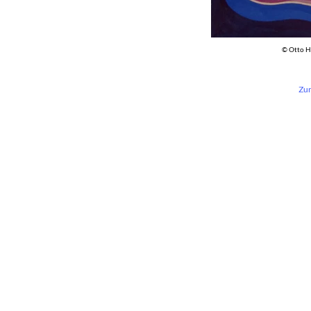
© Otto H
Zur