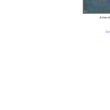
© Otto H
Zur